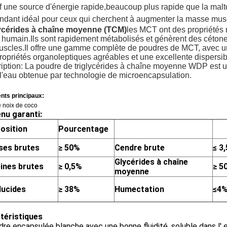
if une source d'énergie rapide,beaucoup plus rapide que la malt
endant idéal pour ceux qui cherchent à augmenter la masse musc
lycérides à chaîne moyenne (TCM)
les MCT ont des propriétés 
 humain.Ils sont rapidement métabolisés et génèrent des cétone
uscles.Il offre une gamme complète de poudres de MCT, avec u
ropriétés organoleptiques agréables et une excellente dispersibi
iption: La poudre de triglycérides à chaîne moyenne WDP est un
l'eau obtenue par technologie de microencapsulation.
ents principaux:
e noix de coco
nu garanti:
osition
Pourcentage
ses brutes
≥ 50%
Cendre brute
≤ 3
Glycérides à chaîne
ines brutes
≥ 0,5%
≥ 5
moyenne
lucides
≥ 38%
Humectation
≤
4
téristiques
dre encapsulée blanche avec une bonne fluidité, soluble dans l' 