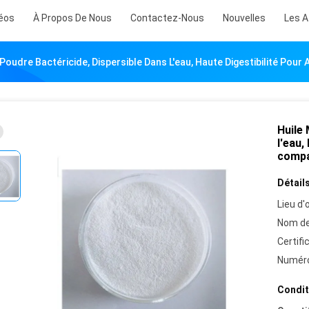
éos
À Propos De Nous
Contactez-Nous
Nouvelles
Les A
Poudre Bactéricide, Dispersible Dans L'eau, Haute Digestibilité Pou
Huile 
l'eau,
comp
Détails
Lieu d'o
Nom de
Certifi
Numéro
Condit