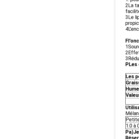
2La ta
facili
3Le li
propic
4L'enc
F
l'onc
1Sourc
2Effet
3Rédui
P
Les 
Les p
Grais
Hume
Valeu
Utilis
Mélang
Petit
1.0 à 
P
a)
Je
Réser