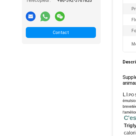
Télécopieur:
+86-592-5767820
Pr
Fl
Fo
Contact
Me
Descri
Suppl
anima
L.I.
PO S
émulsio
brevetée
l'amélio
C'es
Trig
calor