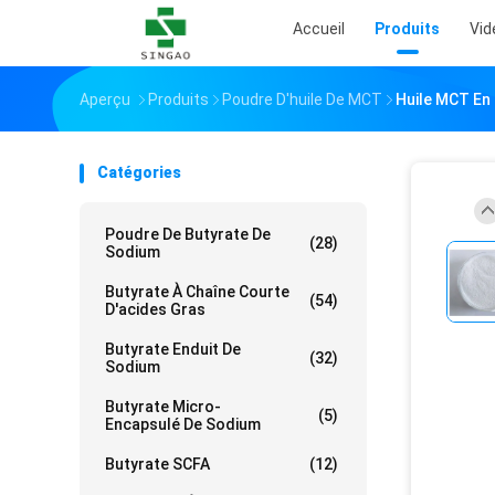
Accueil
Produits
Vid
Aperçu
Produits
Poudre D'huile De MCT
Huile MCT En 
Catégories
Poudre De Butyrate De
(28)
Sodium
Butyrate À Chaîne Courte
(54)
D'acides Gras
Butyrate Enduit De
(32)
Sodium
Butyrate Micro-
(5)
Encapsulé De Sodium
Butyrate SCFA
(12)