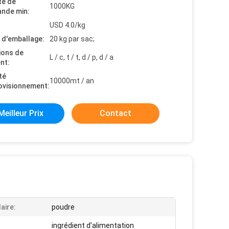
té de
1000KG
nde min:
USD 4.0/kg
s d'emballage:
20 kg par sac;
ions de
L / c, t / t, d / p, d / a
nt:
té
10000mt / an
ovisionnement:
Meilleur Prix
Contact
aire:
poudre
ingrédient d'alimentation