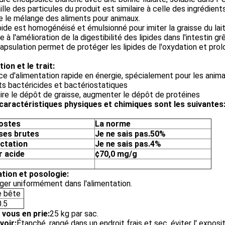
ille des particules du produit est similaire à celle des ingrédien
te le mélange des aliments pour animaux.
pide est homogénéisé et émulsionné pour imiter la graisse du lait
e à l'amélioration de la digestibilité des lipides dans l'intestin grê
apsulation permet de protéger les lipides de l'oxydation et prol
tion et le trait:
e d'alimentation rapide en énergie, spécialement pour les anima
s bactéricides et bactériostatiques
re le dépôt de graisse, augmenter le dépôt de protéines
caractéristiques physiques et chimiques sont les suivantes
ostes
La norme
ses brutes
Je ne sais pas.
50%
ctation
Je ne sais pas.
4%
r acide
¢7
0,0 mg/g
ation et posologie:
er uniformément dans l'alimentation.
e bête
0.5
 vous en prie:
25 kg par sac.
voir:
Étanché, rangé dans un endroit frais et sec, éviter l' exposit