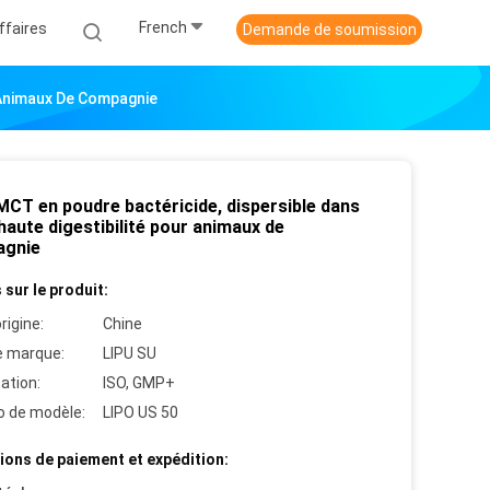
French
ffaires
Demande de soumission
r Animaux De Compagnie
MCT en poudre bactéricide, dispersible dans
 haute digestibilité pour animaux de
agnie
 sur le produit:
rigine:
Chine
 marque:
LIPU SU
cation:
ISO, GMP+
 de modèle:
LIPO US 50
ions de paiement et expédition: