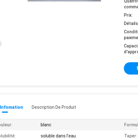
Quanti
comma
Prix:
Détail
Condit
paieme
Capaci
d'appr
 Infomation
Description De Produit
uleur:
blanc
Formul
lubilité:
soluble dans l'eau
Taper: