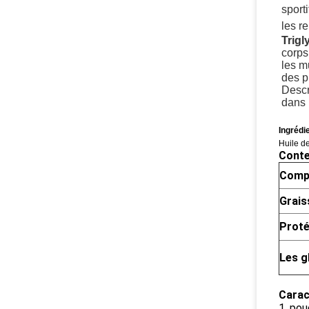
sport
les r
Trig
corps
les m
des p
Descr
dans 
Ingrédi
Huile d
Conte
Comp
Grais
Proté
Les g
Carac
1. pou