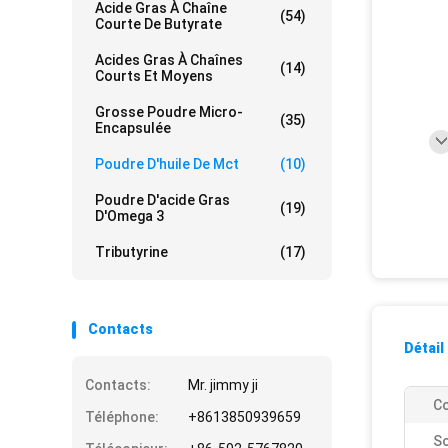
Acide Gras À Chaîne
(54)
Courte De Butyrate
Acides Gras À Chaînes
(14)
Courts Et Moyens
Grosse Poudre Micro-
(35)
Encapsulée
Poudre D'huile De Mct
(10)
Poudre D'acide Gras
(19)
D'Omega 3
Tributyrine
(17)
Contacts
Détail
Contacts:
Mr. jimmy ji
Co
Téléphone:
+8613850939659
So