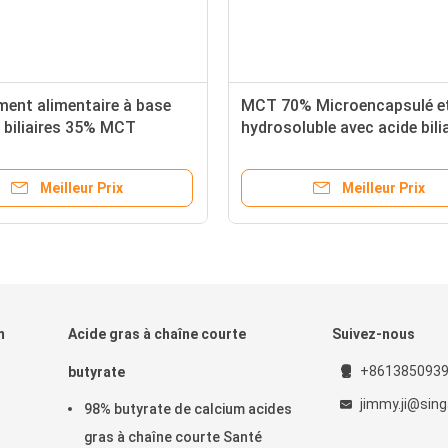
ent alimentaire à base
MCT 70% Microencapsulé e
 biliaires 35% MCT
hydrosoluble avec acide bilia
capsulés 65%
30%
Meilleur Prix
Meilleur Prix
m
Acide gras à chaîne courte
Suivez-nous
+861385093
butyrate
jimmy.ji@sin
98% butyrate de calcium acides
gras à chaîne courte Santé