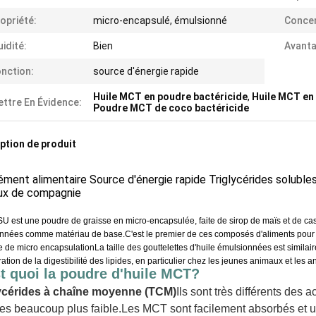
opriété:
micro-encapsulé, émulsionné
Concen
uidité:
Bien
Avanta
nction:
source d'énergie rapide
Huile MCT en poudre bactéricide
,
Huile MCT en 
ttre En Évidence:
Poudre MCT de coco bactéricide
ption de produit
ément alimentaire Source d'énergie rapide Triglycérides solub
ux de compagnie
U est une poudre de graisse en micro-encapsulée, faite de sirop de maïs et de cas
nnées comme matériau de base.C'est le premier de ces composés d'aliments pour an
 de micro encapsulationLa taille des gouttelettes d'huile émulsionnées est similaire 
ration de la digestibilité des lipides, en particulier chez les jeunes animaux et les a
t quoi la poudre d'huile MCT?
lycérides à chaîne moyenne (TCM)
Ils sont très différents des 
ies beaucoup plus faible.Les MCT sont facilement absorbés et ut