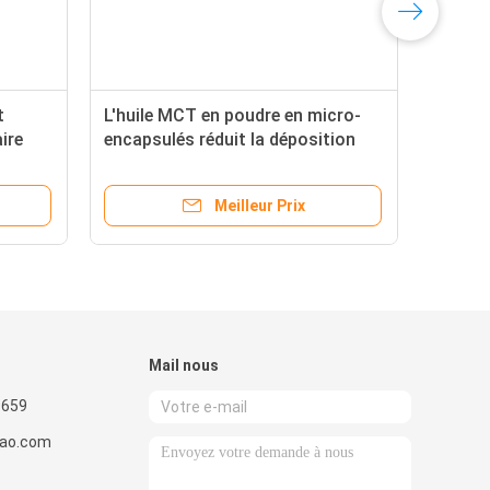
t
L'huile MCT en poudre en micro-
ire
encapsulés réduit la déposition
des graisses
Meilleur Prix
Mail nous
9659
gao.com