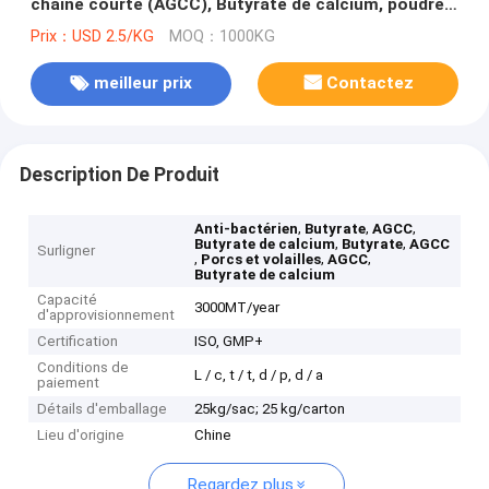
chaîne courte (AGCC), Butyrate de calcium, poudre
98% pour porcs et volailles
Prix：USD 2.5/KG
MOQ：1000KG
meilleur prix
Contactez
Description De Produit
,
,
,
Anti-bactérien
Butyrate
AGCC
,
,
Butyrate de calcium
Butyrate
AGCC
Surligner
,
,
,
Porcs et volailles
AGCC
Butyrate de calcium
Capacité
3000MT/year
d'approvisionnement
Certification
ISO, GMP+
Conditions de
L / c, t / t, d / p, d / a
paiement
Détails d'emballage
25kg/sac; 25 kg/carton
Lieu d'origine
Chine
Regardez plus