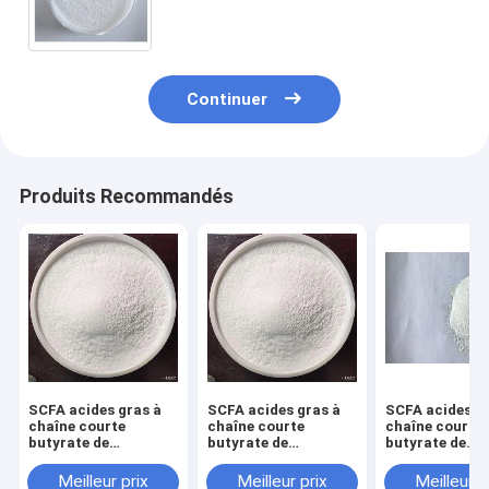
calcium, poudre 98% pour porcs et
volailles
Continuer
Produits Recommandés
SCFA acides gras à
SCFA acides gras à
SCFA acides g
chaîne courte
chaîne courte
chaîne courte
butyrate de
butyrate de
butyrate de
potassium en poudre
potassium en poudre
potassium en 
pour truies
pour truies
pour truies
Meilleur prix
Meilleur prix
Meilleur p