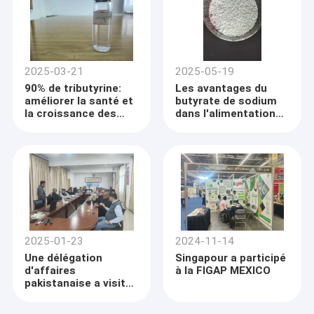
2025-03-21
2025-05-19
90% de tributyrine:
Les avantages du
améliorer la santé et
butyrate de sodium
la croissance des
dans l'alimentation
animaux
animale: choix entre
les formulations en
poudre à 98% et les
formulations
revêtues
2025-01-23
2024-11-14
Une délégation
Singapour a participé
d'affaires
à la FIGAP MEXICO
pakistanaise a visité
la société SINGAO
CO., LTD.