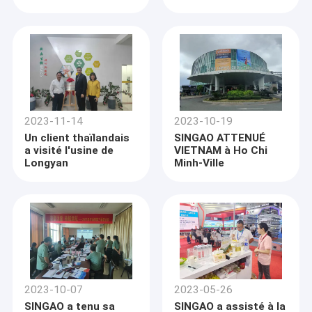
de l'œuf
2023-11-14
2023-10-19
Un client thaïlandais
SINGAO ATTENUÉ
a visité l'usine de
VIETNAM à Ho Chi
Longyan
Minh-Ville
Accueil
Singao Agribusiness Development Co.,Ltd. a été fondée
Produits
en 1998 et est aujourd'hui le premier
fabricant de sels de
butyrate
en Asie et l'un des plus importants au monde.
2023-10-07
2023-05-26
Vidéos
Depuis notre siège social situé dans la ville de Xiamen,
SINGAO a tenu sa
SINGAO a assisté à la