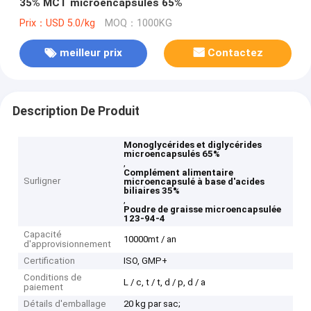
35% MCT microencapsulés 65%
Prix：USD 5.0/kg
MOQ：1000KG
meilleur prix
Contactez
Description De Produit
Monoglycérides et diglycérides
microencapsulés 65%
,
Complément alimentaire
Surligner
microencapsulé à base d'acides
biliaires 35%
,
Poudre de graisse microencapsulée
123-94-4
Capacité
10000mt / an
d'approvisionnement
Certification
ISO, GMP+
Conditions de
L / c, t / t, d / p, d / a
paiement
Détails d'emballage
20 kg par sac;