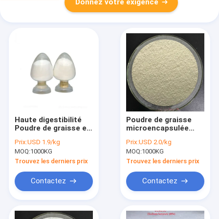
Donnez votre exigence
Haute digestibilité
Poudre de graisse
Poudre de graisse en
microencapsulée
micro-encapsulée
émulsionnée 20
Prix:
USD 1.9/kg
Prix:
USD 2.0/kg
d'huile de riz soluble
kg/sac Améliorer la
MOQ:
1000KG
MOQ:
1000KG
dans l'eau
fertilité
Trouvez les derniers prix
Trouvez les derniers prix
Contactez
Contactez