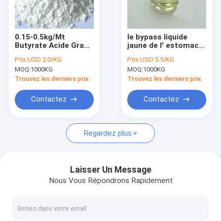
À propos de nous
Visite de l'usine
0.15-0.5kg/Mt
le bypass liquide
Butyrate Acide Gras
jaune de l' estomac
Contrôle qualité
à Chaîne Courte pour
butyrate SCFA
Prix:
USD 2.0/KG
Prix:
USD 5.5/KG
la Promotion de la
tributyrine acides
MOQ:
1000KG
MOQ:
1000KG
Croissance Aviaire
gras courts
Contactez-nous
Trouvez les derniers prix
Trouvez les derniers prix
Nouvelles
Contactez
Contactez
Les affaires
Regardez plus
Demandez un devis
Laisser Un Message
Nous Vous Répondrons Rapidement
poudre de butyrate de sodium
Acides gras à chaîne courte butyrate