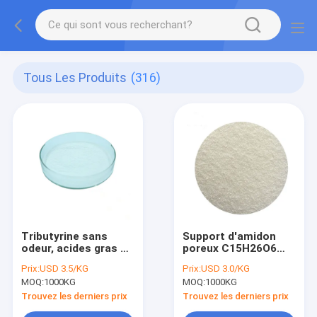
Tous Les Produits
(316)
Tributyrine sans
Support d'amidon
odeur, acides gras à
poreux C15H26O6
chaîne courte,
Acides gras à chaîne
Prix:
USD 3.5/KG
Prix:
USD 3.0/KG
butyrate, bonne
courte Butyrate
MOQ:
1000KG
MOQ:
1000KG
fluidité
Libération à 100 %
Trouvez les derniers prix
Trouvez les derniers prix