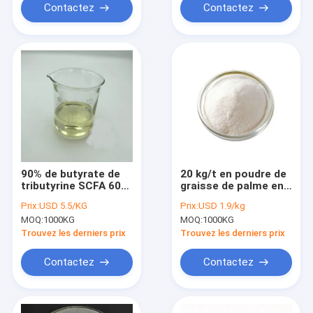
Contactez
Contactez
90% de butyrate de
20 kg/t en poudre de
tributyrine SCFA 60-
graisse de palme en
01-5 acide gras à
micro-encapsulation
Prix:
USD 5.5/KG
Prix:
USD 1.9/kg
chaîne courte
Huile d'acide gras de
MOQ:
1000KG
MOQ:
1000KG
palme pour volaille
Trouvez les derniers prix
Trouvez les derniers prix
Contactez
Contactez