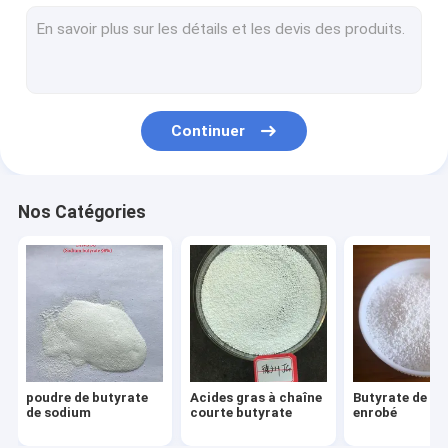
Butyrate de sodium enrobé
Butyrate de sodium microencapsulé
Acide gras à chaîne courte butyrate
Continuer
Acide gras à chaîne courte au butyrate
Acides gras à chaîne courte et moyenne
Nos Catégories
Poudre de matières grasses en micro-encapsulés
Poudre d'huile de MCT
Oméga 3 acides gras en poudre
tributyrine
poudre de butyrate
Acides gras à chaîne
Butyrate de s
de sodium
courte butyrate
enrobé