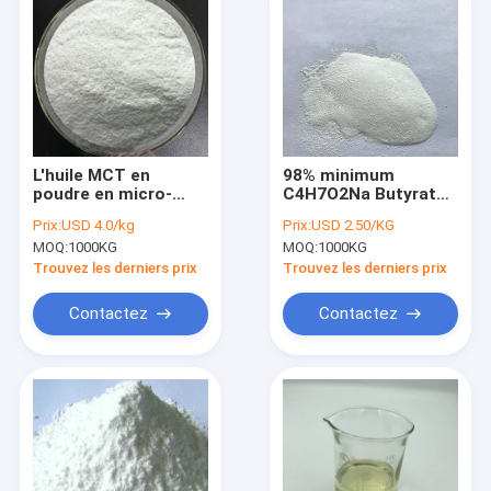
L'huile MCT en
98% minimum
poudre en micro-
C4H7O2Na Butyrate
encapsulés réduit la
de sodium en poudre
Prix:
USD 4.0/kg
Prix:
USD 2.50/KG
déposition des
Additif alimentaire
MOQ:
1000KG
MOQ:
1000KG
graisses
soluble dans l'eau
Trouvez les derniers prix
Trouvez les derniers prix
Contactez
Contactez
Accueil
Produits
Vidéos