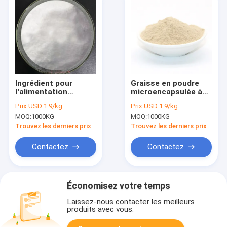
Ingrédient pour
Graisse en poudre
l'alimentation
microencapsulée à
animale 30kg/Mt
50 % de pureté, huile
Prix:
USD 1.9/kg
Prix:
USD 1.9/kg
Poudre de graisse
de coco, pour
MOQ:
1000KG
MOQ:
1000KG
microencapsulée
volailles et porcs
Acide gras d'huile de
Trouvez les derniers prix
Trouvez les derniers prix
palme
Contactez
Contactez
Économisez votre temps
Laissez-nous contacter les meilleurs
produits avec vous.