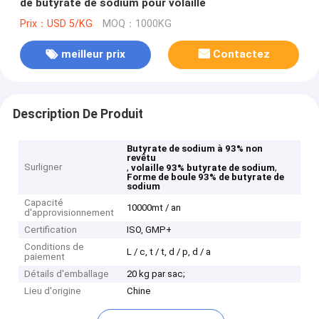
de butyrate de sodium pour volaille
Prix：USD 5/KG
MOQ：1000KG
meilleur prix
Contactez
Description De Produit
Butyrate de sodium à 93% non
revêtu
Surligner
,
,
volaille 93% butyrate de sodium
Forme de boule 93% de butyrate de
sodium
Capacité
10000mt / an
d'approvisionnement
Certification
ISO, GMP+
Conditions de
L / c, t / t, d / p, d / a
paiement
Détails d'emballage
20 kg par sac;
Lieu d'origine
Chine