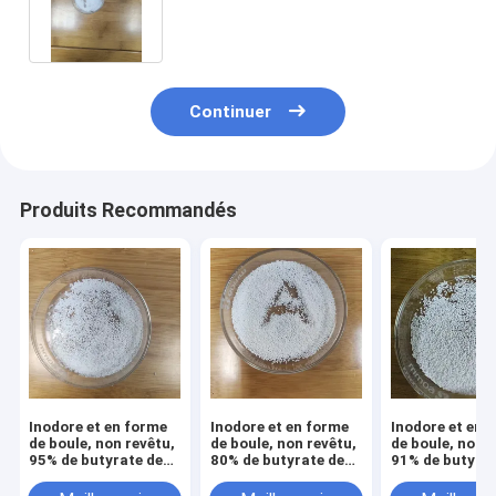
de sodium pour volaille
Continuer
Produits Recommandés
Inodore et en forme
Inodore et en forme
Inodore et en 
de boule, non revêtu,
de boule, non revêtu,
de boule, non r
95% de butyrate de
80% de butyrate de
91% de butyrat
sodium pour l'eau
sodium pour volaille
sodium pour vo