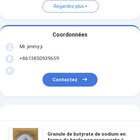
Regardez plus
Coordonnées
Mr. jimmy ji
+8613850939659
Contactez
Granule de butyrate de sodium en
forme de boule non recouverte à