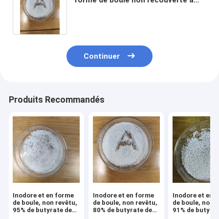
85% de min pour la promotion de la
croissance des volailles
Continuer
Produits Recommandés
Inodore et en forme
Inodore et en forme
Inodore et en 
de boule, non revêtu,
de boule, non revêtu,
de boule, non r
95% de butyrate de
80% de butyrate de
91% de butyrat
sodium pour l'eau
sodium pour volaille
sodium pour vo