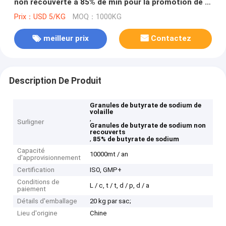
non recouverte à 85% de min pour la promotion de la
croissance des volailles
Prix：USD 5/KG
MOQ：1000KG
meilleur prix
Contactez
Description De Produit
Granules de butyrate de sodium de
volaille
,
Surligner
Granules de butyrate de sodium non
recouverts
,
85% de butyrate de sodium
Capacité
10000mt / an
d'approvisionnement
Certification
ISO, GMP+
Conditions de
L / c, t / t, d / p, d / a
paiement
Détails d'emballage
20 kg par sac;
Lieu d'origine
Chine