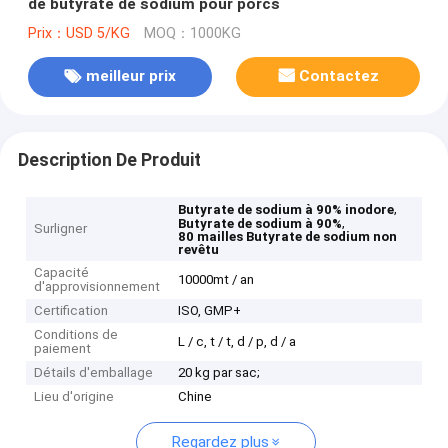
de butyrate de sodium pour porcs
Prix：USD 5/KG
MOQ：1000KG
meilleur prix
Contactez
Description De Produit
,
Butyrate de sodium à 90% inodore
,
Butyrate de sodium à 90%
Surligner
80 mailles Butyrate de sodium non
revêtu
Capacité
10000mt / an
d'approvisionnement
Certification
ISO, GMP+
Conditions de
L / c, t / t, d / p, d / a
paiement
Détails d'emballage
20 kg par sac;
Lieu d'origine
Chine
Regardez plus