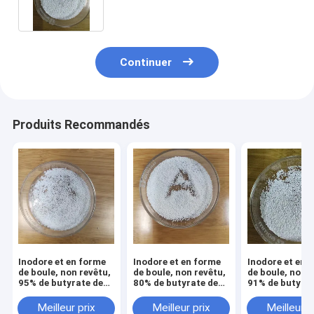
Continuer
Produits Recommandés
Inodore et en forme
Inodore et en forme
Inodore et en 
de boule, non revêtu,
de boule, non revêtu,
de boule, non r
95% de butyrate de
80% de butyrate de
91% de butyrat
sodium pour l'eau
sodium pour volaille
sodium pour vo
Meilleur prix
Meilleur prix
Meilleur p