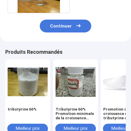
Continuer
Produits Recommandés
tributyrine 60%
Tributyrine 60%
Promotion de
Promotion minimale
croissance de
de la croissance
tributyrine de
Pour le bétail, la
pour la volaille
volaille et l'aqua
Meilleur prix
Meilleur prix
Meilleur p