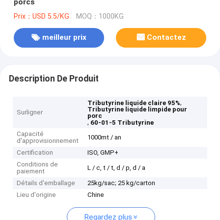
porcs
Prix：USD 5.5/KG
MOQ：1000KG
meilleur prix
Contactez
Description De Produit
,
Tributyrine liquide claire 95%
Tributyrine liquide limpide pour
Surligner
porc
,
60-01-5 Tributyrine
Capacité
1000mt / an
d'approvisionnement
Certification
ISO, GMP+
Conditions de
L / c, t / t, d / p, d / a
paiement
Détails d'emballage
25kg/sac; 25 kg/carton
Lieu d'origine
Chine
Regardez plus