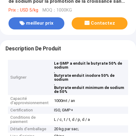
de sodium pour la promotion de la croissance sans
odeur
Prix：USD 5/kg
MOQ：1000KG
meilleur prix
Contactez
Description De Produit
Le GMP a enduit le butyrate 50% de
sodium
,
Butyrate enduit inodore 50% de
Surligner
sodium
,
Butyrate enduit minimum de sodium
de 50%
Capacité
1000mt / an
d'approvisionnement
Certification
ISO, GMP+
Conditions de
L / c, t / t, d / p, d / a
paiement
Détails d'emballage
20 kg par sac;