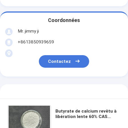
Coordonnées
Mr. jimmy ji
+8613850939659
Contactez
Butyrate de calcium revêtu à
libération lente 60% CAS
5743-36-2 plus butyrate de
sodium 20% pour les porcs