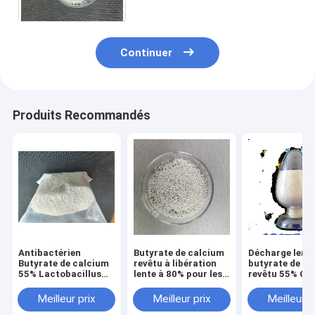
Continuer
Produits Recommandés
Antibactérien
Butyrate de calcium
Décharge lent
Butyrate de calcium
revêtu à libération
butyrate de c
55% Lactobacillus
lente à 80% pour les
revêtu 55% CA
45% Additifs
porcs et les volailles
5743-36-2 Plu
alimentaires pour
butyrate de s
Meilleur prix
Meilleur prix
Meilleur p
volailles 5743-36-2
15% pour les p