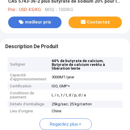
CAS 5743-36-2 plus butyrate de sodium 20% pour les
porcs
Prix：USD 4.5/KG
MOQ：1000KG
meilleur prix
Contactez
Description De Produit
,
60% de butyrate de calcium
Surligner
Butyrate de calcium revêtu à
libération lente
Capacité
3000MT/year
d'approvisionnement
Certification
ISO, GMP+
Conditions de
L / c, t / t, d / p, d / a
paiement
Détails d'emballage
25kg/sac; 25 kg/carton
Lieu d'origine
Chine
Regardez plus