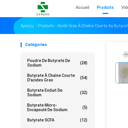
Accueil
Produits
Vid
Aperçu
Produits
Acide Gras À Chaîne Courte Au Butyra
Catégories
Poudre De Butyrate De
(28)
Sodium
Butyrate À Chaîne Courte
(54)
D'acides Gras
Butyrate Enduit De
(32)
Sodium
Butyrate Micro-
(5)
Encapsulé De Sodium
Butyrate SCFA
(12)