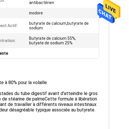
on:
antibactérien
inodore
butyrate de calcium,butyrate de
ent Actif:
sodium
Butyrate de calcium 55%,
tration:
butyate de sodium 25%
lente
e à 80% pour la volaille
tades du tube digestif avant d'atteindre le gros
se de stéarine de palmeCette formule à libération
tant de travailler à différents niveaux intestinaux
deur désagréable typique associée au butyrate.