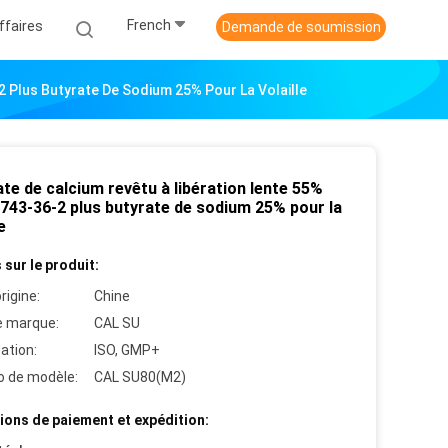
French
ffaires
Demande de soumission
2 Plus Butyrate De Sodium 25% Pour La Volaille
te de calcium revêtu à libération lente 55%
743-36-2 plus butyrate de sodium 25% pour la
e
 sur le produit:
rigine:
Chine
 marque:
CAL SU
cation:
ISO, GMP+
 de modèle:
CAL SU80(M2)
ions de paiement et expédition: