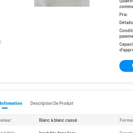
Quanti
comma
Prix:
Détail
Condit
paieme
Capaci
d'appr
 Infomation
Description De Produit
uleur:
Blanc à blanc cassé
Formul