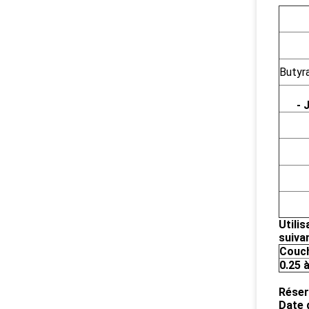
Butyr
- 
Utilis
suiva
Couc
0.25 à
Réser
Date 