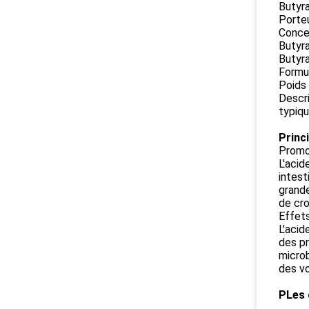
Butyr
Porteu
Conce
Butyr
Butyr
Formu
Poids 
Descri
typiqu
Princ
Promo
L'acid
intest
grande
de cro
Effets
L'acid
des pr
microb
des vo
P
Les 