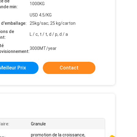
té de
1000KG
nde min:
USD 4.5/KG
s d'emballage:
25kg/sac; 25 kg/carton
ions de
L / c, t / t, d / p, d / a
nt:
té
3000MT/year
ovisionnement:
Meilleur Prix
Contact
aire:
Granule
promotion de la croissance,