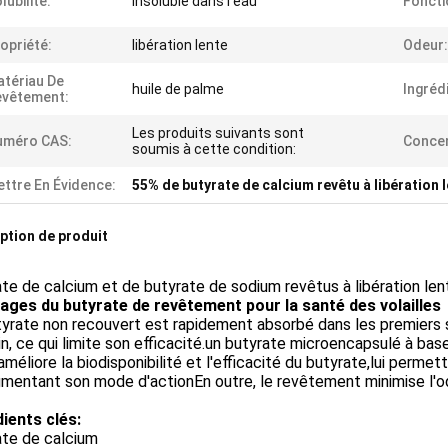
lubilité:
Insoluble dans l'eau
Foncti
opriété:
libération lente
Odeur:
tériau De
huile de palme
Ingrédi
evêtement:
Les produits suivants sont
uméro CAS:
Concen
soumis à cette condition:
ttre En Évidence:
55% de butyrate de calcium revêtu à libération 
ption de produit
te de calcium et de butyrate de sodium revêtus à libération lent
ages du butyrate de revêtement pour la santé des volailles
yrate non recouvert est rapidement absorbé dans les premiers s
in, ce qui limite son efficacité.un butyrate microencapsulé à ba
améliore la biodisponibilité et l'efficacité du butyrate,lui permet
mentant son mode d'actionEn outre, le revêtement minimise l'o
dients clés:
ate de calcium