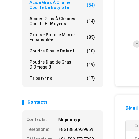
Acide Gras À Chaîne
(54)
Courte De Butyrate
Acides Gras À Chaînes
(14)
Courts Et Moyens
Grosse Poudre Micro-
(35)
Encapsulée
Poudre D'huile De Mct
(10)
Poudre D'acide Gras
(19)
D'Omega 3
Tributyrine
(17)
Contacts
Détail
Contacts:
Mr. jimmy ji
Co
Téléphone:
+8613850939659