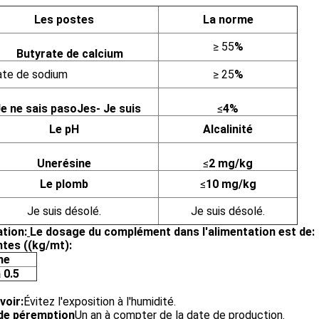
Les postes
La norme
≥ 55
%
Butyrate de calcium
ate de sodium
≥ 25
%
Je ne sais pas
o
Je
s
- Je suis
≤
4
%
Le pH
Alcalinité
Une
résine
≤
2 mg/kg
Le plomb
≤
10 mg/kg
Je suis désolé.
Je suis désolé.
ation:
Le dosage du complément dans l'alimentation est de:
ntes ((kg/mt):
he
 0.5
voir:
Évitez l'exposition à l'humidité.
de péremption
Un an à compter de la date de production.