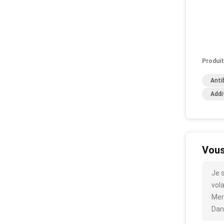
Produit
Anti
Addi
Vous
Je 
vola
Mer
Dan