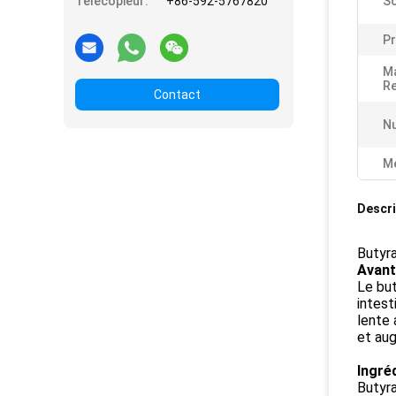
Télécopieur:
+86-592-5767820
So
Pr
Ma
R
Contact
N
Me
Descri
Butyra
Avant
Le but
intest
lente 
et aug
Ingré
Butyr