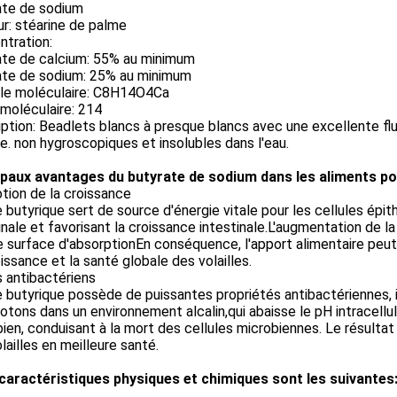
ate de sodium
r: stéarine de palme
ntration:
ate de calcium: 55% au minimum
ate de sodium: 25% au minimum
le moléculaire: C8H14O4Ca
moléculaire: 214
ption: Beadlets blancs à presque blancs avec une excellente flu
e. non hygroscopiques et insolubles dans l'eau.
ipaux avantages du butyrate de sodium dans les aliments p
tion de la croissance
e butyrique sert de source d'énergie vitale pour les cellules épith
inale et favorisant la croissance intestinale.L'augmentation de la
 surface d'absorptionEn conséquence, l'apport alimentaire peut
issance et la santé globale des volailles.
 antibactériens
e butyrique possède de puissantes propriétés antibactériennes, i
otons dans un environnement alcalin,qui abaisse le pH intracell
ien, conduisant à la mort des cellules microbiennes. Le résultat e
lailles en meilleure santé.
caractéristiques physiques et chimiques sont les suivantes