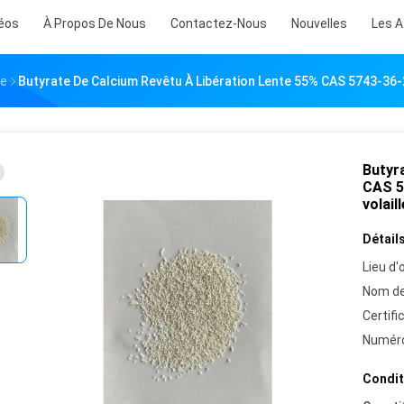
éos
À Propos De Nous
Contactez-Nous
Nouvelles
Les A
te
Butyrate De Calcium Revêtu À Libération Lente 55% CAS 5743-36-
Butyra
CAS 5
volaill
Détails
Lieu d'o
Nom de
Certifi
Numéro
Condit